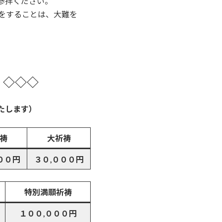
参拝ください。
をすることは、大難を
 ◇◇◇
たします）
祷
大祈祷
００円
３０,０００円
特別満願祈祷
１００,０００円