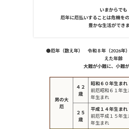
いまからでも
厄年に厄払いすることは危機を
豊かな生活ができ
●厄年（数え年） 令和８年（2026年
えた年齢
大難が小難に、小難
昭和６０年生まれ
４２
前厄昭和６１年
歳
年生まれ
男の大
厄
平成１４年生まれ
２５
前厄平成１５年
歳
年生まれ