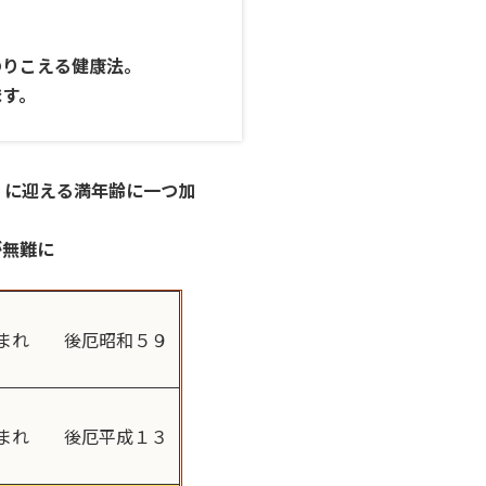
方位を調べる
のりこえる健康法。
ます。
お焚き上げ
）に迎える満年齢に一つ加
が無難に
生まれ 後厄昭和５９
生まれ 後厄平成１３