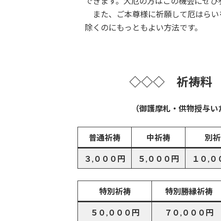
できます。大厄の方はこの機会にぜひ
また、ご本尊様に祈願して厄はらい
除くのにもっともよい方法です。
◇◇◇ 祈祷料
（御護摩札・供物授与い
普通祈祷
中祈祷
別祈
３,０００円
５,０００円
１０,０
特別祈祷
特別勝縁祈祷
５０,０００円
７０,０００円