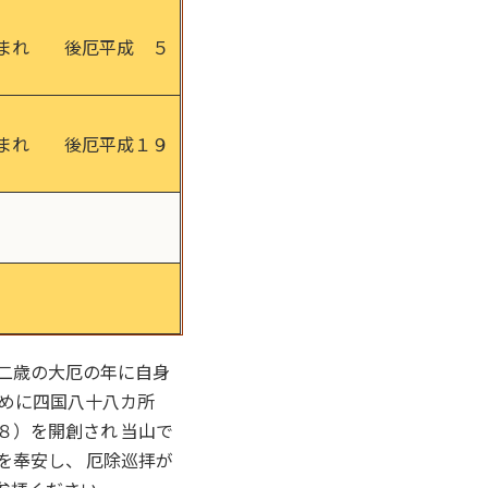
生まれ 後厄平成 ５
生まれ 後厄平成１９
二歳の大厄の年に自身
ために四国八十八カ所
８）を開創され 当山で
を奉安し、 厄除巡拝が