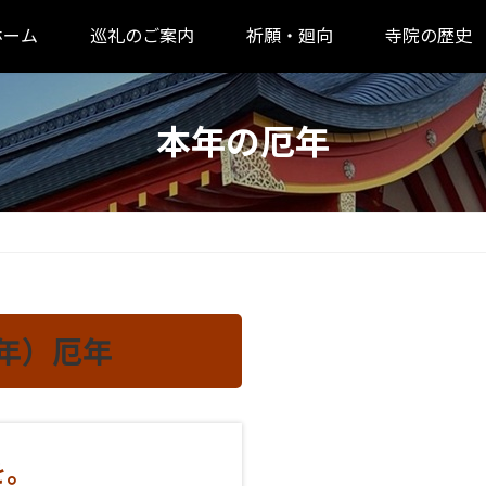
ホーム
巡礼のご案内
祈願・廻向
寺院の歴史
本年の厄年
祈願申し込み
6年）厄年
厄年を調べる
を。