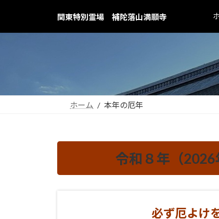
コ
ナ
関東特別霊場 補陀落山満願寺
ン
ビ
テ
ゲ
ン
ー
ツ
シ
へ
ョ
ス
ン
キ
に
ッ
移
ホーム
本年の厄年
プ
動
令和８年（202
必ず厄よけ