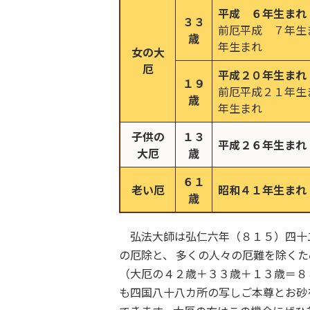
平成 ６年生まれ
３３
前厄平成 ７年
歳
年生まれ
女の大
厄
平成２０年生まれ
１９
前厄平成２１年
歳
年生まれ
子供の
１３
平成２６年生まれ
大厄
歳
６１
老い厄
昭和４１年生まれ
歳
弘法大師は弘仁六年（８１５）四十
の厄除と、 多くの人々の厄難を除く
（大厄の４２歳＋３３歳＋１３歳＝８
も四国八十八カ所の写しご本尊とお砂