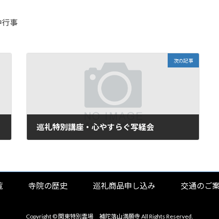
中行事
次の記事
巡礼特別講座・心やすらぐ写経会
2025年9月6日
覧
寺院の歴史
巡礼商品申し込み
交通のご
Copyright © 関東特別霊場 補陀落山満願寺 All Rights Reserved.