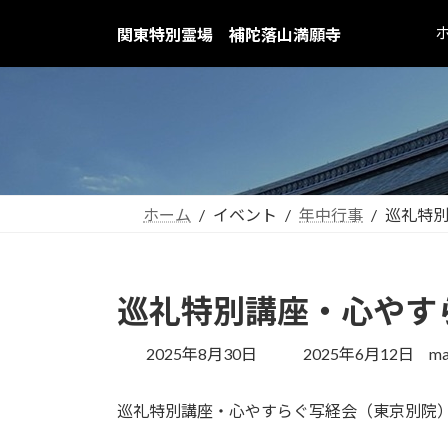
コ
ナ
関東特別霊場 補陀落山満願寺
ン
ビ
テ
ゲ
ン
ー
ツ
シ
へ
ョ
ス
ン
キ
に
ッ
移
ホーム
イベント
年中行事
巡礼特
プ
動
巡礼特別講座・心やす
最
2025年8月30日
2025年6月12日
ma
終
更
巡礼特別講座・心やすらぐ写経会（東京別院
新