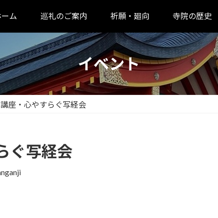
ホーム
巡礼のご案内
祈願・廻向
寺院の歴史
イベント
別講座・心やすらぐ写経会
らぐ写経会
nganji
）