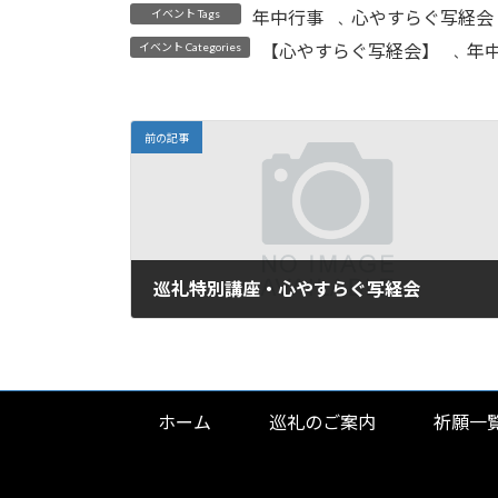
日
イベント Tags
年中行事
心やすらぐ写経会
、
時
:
イベント Categories
【心やすらぐ写経会】
年
、
前の記事
巡礼特別講座・心やすらぐ写経会
2025年7月12日
ホーム
巡礼のご案内
祈願一