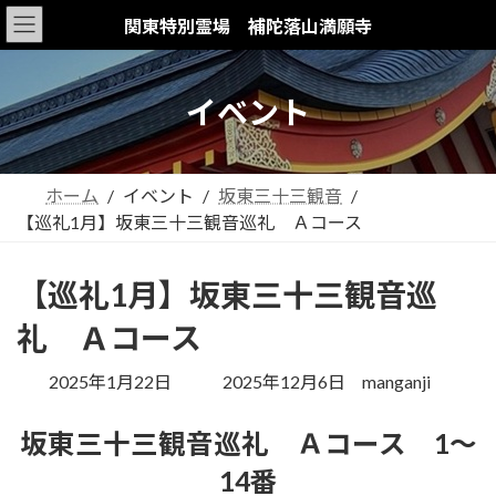
コ
ナ
関東特別霊場 補陀落山満願寺
ン
ビ
テ
ゲ
ン
ー
イベント
ツ
シ
へ
ョ
ス
ン
ホーム
イベント
坂東三十三観音
キ
に
【巡礼1月】坂東三十三観音巡礼 Ａコース
ッ
移
プ
動
【巡礼1月】坂東三十三観音巡
礼 Ａコース
最
2025年1月22日
2025年12月6日
manganji
終
更
坂東三十三観音巡礼 Ａコース 1～
新
14番
日