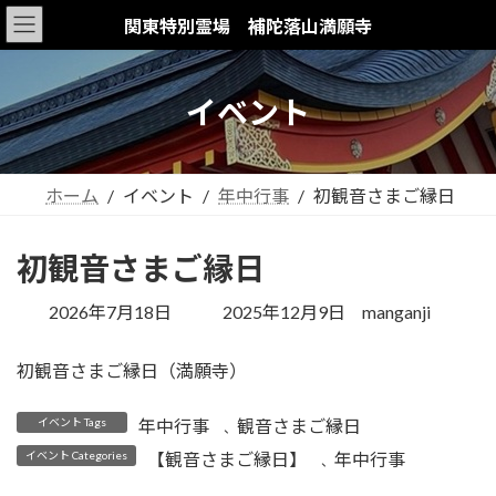
コ
ナ
関東特別霊場 補陀落山満願寺
ン
ビ
テ
ゲ
ン
ー
イベント
ツ
シ
へ
ョ
ス
ン
ホーム
イベント
年中行事
初観音さまご縁日
キ
に
ッ
移
プ
動
初観音さまご縁日
最
2026年7月18日
2025年12月9日
manganji
終
更
初観音さまご縁日（満願寺）
新
日
イベント Tags
年中行事
観音さまご縁日
、
時
イベント Categories
【観音さまご縁日】
年中行事
、
: