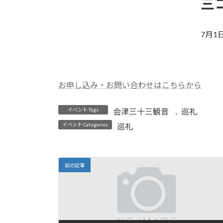
三
日
時
:
7月1日
お申し込み・お問い合わせはこちらから
イベント Tags
会津三十三観音
巡礼
、
イベント Categories
巡礼
前の記事