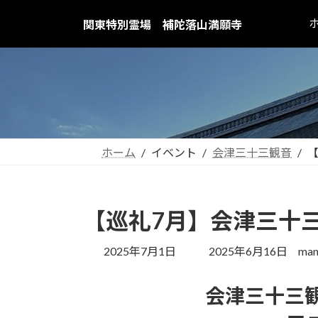
コ
ナ
関東特別霊場 補陀落山満願寺
ン
ビ
テ
ゲ
ン
ー
ツ
シ
へ
ョ
ス
ン
キ
に
ッ
移
ホーム
イベント
会津三十三観音
プ
動
【巡礼7月】会津三十
最
2025年7月1日
2025年6月16日
man
終
更
会津三十三観
新