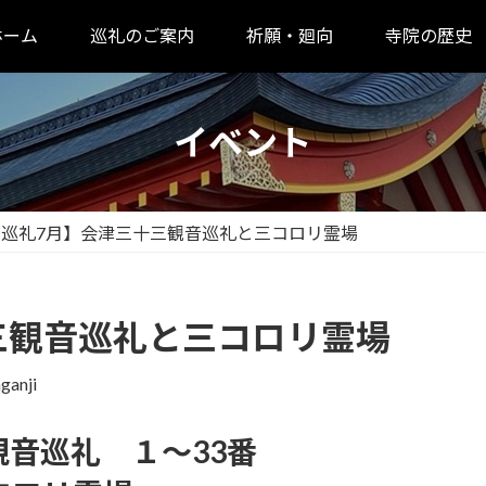
ホーム
巡礼のご案内
祈願・廻向
寺院の歴史
イベント
【巡礼7月】会津三十三観音巡礼と三コロリ霊場
三観音巡礼と三コロリ霊場
ganji
音巡礼 １～33番